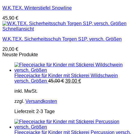
W.K.TEX. Winterstiefel Snowline
45,90
€
Schnellansicht
W.K.TEX. Sicherheitsschuh Torgen S1P, versch. Größen
20,00
€
Neuste Produkte
Fleecejacke für Kinder mit Stickerei Wildschwein
Ursprünglicher
Aktueller
versch. Größen
45,00
€
39,00
€
Preis
Preis
inkl. MwSt.
war:
ist:
45,00 €
39,00 €.
zzgl.
Versandkosten
Lieferzeit:
2-3 Tage
Fleecejacke für Kinder mit Stickerei Percussion versch.