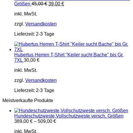
Ursprünglicher
Aktueller
Größen
45,00
€
39,00
€
Preis
Preis
inkl. MwSt.
war:
ist:
45,00 €
39,00 €.
zzgl.
Versandkosten
Lieferzeit:
2-3 Tage
Hubertus Herren T-Shirt "Keiler sucht Bache" bis Gr.
7XL
30,00
€
inkl. MwSt.
zzgl.
Versandkosten
Lieferzeit:
2-3 Tage
Meistverkaufte Produkte
Hundeschutzweste,Vollschutzweste versch. Größen
389,00
€
–
509,00
€
inkl. MwSt.