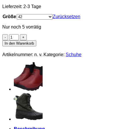
Lieferzeit:
2-3 Tage
Größe
Zurücksetzen
Nur noch 5 vorrätig
ROUCHETTE
Stiefellette
In den Warenkorb
Clean
Wild
Artikelnummer:
n. v.
Kategorie:
Schuhe
camo
versch.
Größen
Menge
Beschreibung