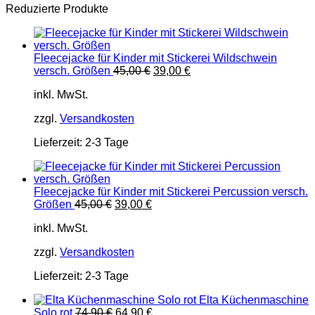
Reduzierte Produkte
Fleecejacke für Kinder mit Stickerei Wildschwein
Ursprünglicher
Aktueller
versch. Größen
45,00
€
39,00
€
Preis
Preis
inkl. MwSt.
war:
ist:
45,00 €
39,00 €.
zzgl.
Versandkosten
Lieferzeit:
2-3 Tage
Fleecejacke für Kinder mit Stickerei Percussion versch.
Ursprünglicher
Aktueller
Größen
45,00
€
39,00
€
Preis
Preis
inkl. MwSt.
war:
ist:
45,00 €
39,00 €.
zzgl.
Versandkosten
Lieferzeit:
2-3 Tage
Elta Küchenmaschine
Ursprünglicher
Aktueller
Solo rot
74,90
€
64,90
€