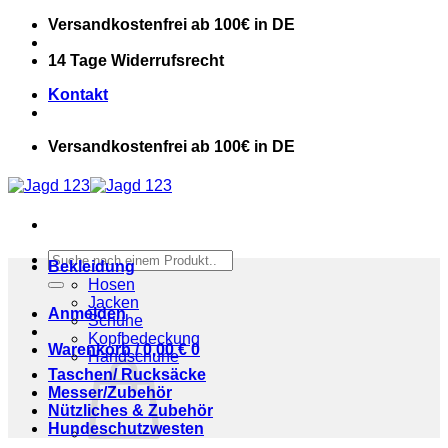
Zum
Versandkostenfrei ab 100€ in DE
Inhalt
springen
14 Tage Widerrufsrecht
Kontakt
Versandkostenfrei ab 100€ in DE
Suchen
Bekleidung
nach:
Hosen
Jacken
Anmelden
Schuhe
Kopfbedeckung
Warenkorb /
0,00
€
0
Handschuhe
Taschen/ Rucksäcke
Messer/Zubehör
Nützliches & Zubehör
Hundeschutzwesten