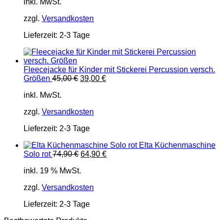
inkl. MwSt.
war:
ist:
45,00 €
39,00 €.
zzgl.
Versandkosten
Lieferzeit:
2-3 Tage
Fleecejacke für Kinder mit Stickerei Percussion versch.
Ursprünglicher
Aktueller
Größen
45,00
€
39,00
€
Preis
Preis
inkl. MwSt.
war:
ist:
45,00 €
39,00 €.
zzgl.
Versandkosten
Lieferzeit:
2-3 Tage
Elta Küchenmaschine
Ursprünglicher
Aktueller
Solo rot
74,90
€
64,90
€
Preis
Preis
inkl. 19 % MwSt.
war:
ist:
74,90 €
64,90 €.
zzgl.
Versandkosten
Lieferzeit:
2-3 Tage