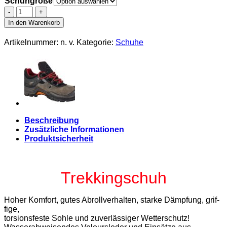
Schuhgröße
W.K.TEX.
Trekkingschuh
In den Warenkorb
Rosenheim
McMountain,
Artikelnummer:
n. v.
Kategorie:
Schuhe
versch.
Größen
Menge
Beschreibung
Zusätzliche Informationen
Produktsicherheit
Trekkingschuh
Hoher Komfort, gutes Abroll­ver­halten, starke Dämpfung, grif­­
fige,
torsionsfeste Sohle und zu­­verlässiger Wetterschutz!