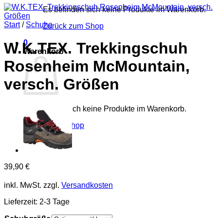
Es befinden sich keine Produkte im Warenkorb.
Start
/
Schuhe
Zurück zum Shop
0
W.K.TEX. Trekkingschuh
Warenkorb
Rosenheim McMountain,
versch. Größen
Es befinden sich keine Produkte im Warenkorb.
Zurück zum Shop
39,90
€
inkl. MwSt.
zzgl.
Versandkosten
Lieferzeit:
2-3 Tage