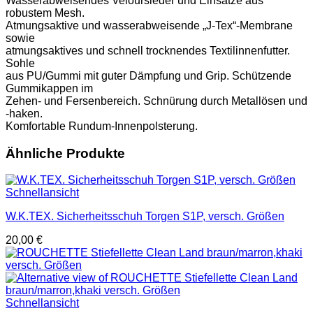
Wasser­ab­weisendes Veloursleder und Ein­sätze aus
robustem Mesh.
At­mungsaktive und wasserabweisende „J-Tex“-Membrane
so­­wie
at­­mungs­­­aktives und schnell trocknendes Textil­innenfutter.
Sohle
aus PU/Gummi mit guter Dämpfung und Grip. Schüt­zende
Gum­­­mikappen im
Zehen- und Fersenbereich. Schnürung durch Metallösen und
-haken.
Komfortable Rundum-Innen­polste­rung.
Ähnliche Produkte
Schnellansicht
W.K.TEX. Sicherheitsschuh Torgen S1P, versch. Größen
20,00
€
Schnellansicht