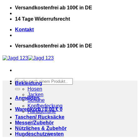
Zum
Versandkostenfrei ab 100€ in DE
Inhalt
springen
14 Tage Widerrufsrecht
Kontakt
Versandkostenfrei ab 100€ in DE
Suchen
Bekleidung
nach:
Hosen
Jacken
Anmelden
Schuhe
Kopfbedeckung
Warenkorb /
0,00
€
0
Handschuhe
Taschen/ Rucksäcke
Messer/Zubehör
Nützliches & Zubehör
Hundeschutzwesten