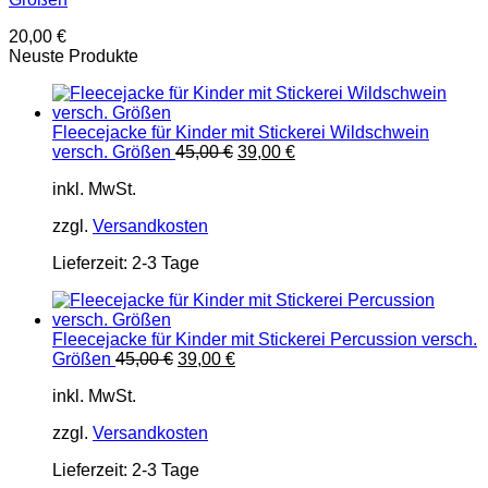
20,00
€
Neuste Produkte
Fleecejacke für Kinder mit Stickerei Wildschwein
Ursprünglicher
Aktueller
versch. Größen
45,00
€
39,00
€
Preis
Preis
inkl. MwSt.
war:
ist:
45,00 €
39,00 €.
zzgl.
Versandkosten
Lieferzeit:
2-3 Tage
Fleecejacke für Kinder mit Stickerei Percussion versch.
Ursprünglicher
Aktueller
Größen
45,00
€
39,00
€
Preis
Preis
inkl. MwSt.
war:
ist:
45,00 €
39,00 €.
zzgl.
Versandkosten
Lieferzeit:
2-3 Tage