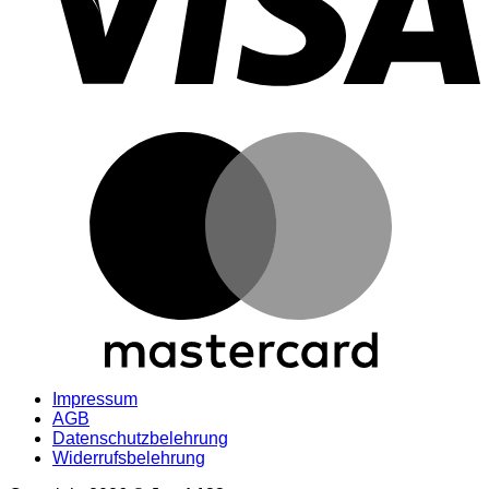
M
Impressum
AGB
Datenschutzbelehrung
Widerrufsbelehrung