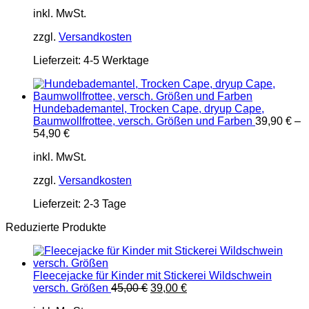
inkl. MwSt.
zzgl.
Versandkosten
Lieferzeit:
4-5 Werktage
Hundebademantel, Trocken Cape, dryup Cape,
Baumwollfrottee, versch. Größen und Farben
39,90
€
–
54,90
€
inkl. MwSt.
zzgl.
Versandkosten
Lieferzeit:
2-3 Tage
Reduzierte Produkte
Fleecejacke für Kinder mit Stickerei Wildschwein
Ursprünglicher
Aktueller
versch. Größen
45,00
€
39,00
€
Preis
Preis