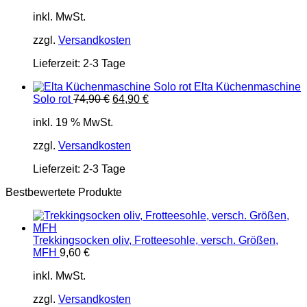
Preis
Preis
inkl. MwSt.
war:
ist:
45,00 €
39,00 €.
zzgl.
Versandkosten
Lieferzeit:
2-3 Tage
Elta Küchenmaschine
Ursprünglicher
Aktueller
Solo rot
74,90
€
64,90
€
Preis
Preis
inkl. 19 % MwSt.
war:
ist:
74,90 €
64,90 €.
zzgl.
Versandkosten
Lieferzeit:
2-3 Tage
Bestbewertete Produkte
Trekkingsocken oliv, Frotteesohle, versch. Größen,
MFH
9,60
€
inkl. MwSt.
zzgl.
Versandkosten