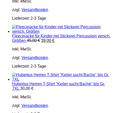
inkl. MwSt.
war:
ist:
45,00 €
39,00 €.
zzgl.
Versandkosten
Lieferzeit:
2-3 Tage
Fleecejacke für Kinder mit Stickerei Percussion versch.
Ursprünglicher
Aktueller
Größen
45,00
€
39,00
€
Preis
Preis
inkl. MwSt.
war:
ist:
45,00 €
39,00 €.
zzgl.
Versandkosten
Lieferzeit:
2-3 Tage
Hubertus Herren T-Shirt "Keiler sucht Bache" bis Gr.
7XL
30,00
€
inkl. MwSt.
zzgl.
Versandkosten