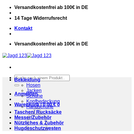
Zum
Versandkostenfrei ab 100€ in DE
Inhalt
springen
14 Tage Widerrufsrecht
Kontakt
Versandkostenfrei ab 100€ in DE
Suchen
Bekleidung
nach:
Hosen
Jacken
Anmelden
Schuhe
Kopfbedeckung
Warenkorb /
0,00
€
0
Handschuhe
Taschen/ Rucksäcke
Messer/Zubehör
Nützliches & Zubehör
Hundeschutzwesten