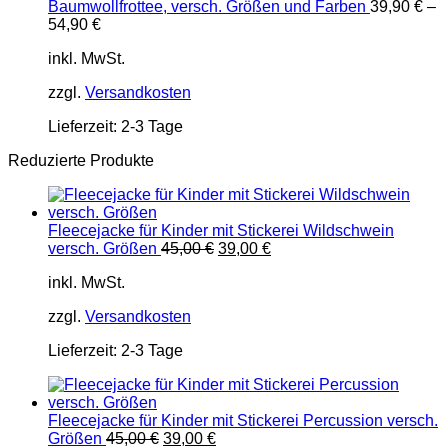
Baumwollfrottee, versch. Größen und Farben
39,90
€
–
54,90
€
inkl. MwSt.
zzgl.
Versandkosten
Lieferzeit:
2-3 Tage
Reduzierte Produkte
Fleecejacke für Kinder mit Stickerei Wildschwein
Ursprünglicher
Aktueller
versch. Größen
45,00
€
39,00
€
Preis
Preis
inkl. MwSt.
war:
ist:
45,00 €
39,00 €.
zzgl.
Versandkosten
Lieferzeit:
2-3 Tage
Fleecejacke für Kinder mit Stickerei Percussion versch.
Ursprünglicher
Aktueller
Größen
45,00
€
39,00
€