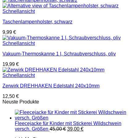
Schnellansicht
Taschenlampenholster, schwarz
9,99
€
Schnellansicht
Vakuum-Thermoskanne 1 l, Schraubverschluss, oliv
19,99
€
Schnellansicht
Zerwirk DREHHAKEN Edelstahl 240x10mm
12,50
€
Neuste Produkte
Fleecejacke für Kinder mit Stickerei Wildschwein
Ursprünglicher
Aktueller
versch. Größen
45,00
€
39,00
€
Preis
Preis