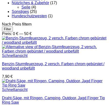
Nützliches & Zubehör
(17)
Seile
(4)
Sonstiges
(25)
Hundeschutzwesten
(1)
Nach Preis filtern
Min.
Max.
Filter
Preis
Preis
Preis:
0 €
—
50 €
Schnellansicht
Benzin-Sturmfeuerzeug, 2 versch. Farben chrom gebürstet /
woodland unbefüllt
7,90
€
Schnellansicht
Draht-Säge, mit Ringen, Camping, Outdoor, Jagd Finger Tip
Ring Saw