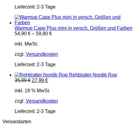
Lieferzeit:
2-3 Tage
Warmup Cape Plus mini in versch. Größen und Farben
54,90
€
–
59,90
€
inkl. MwSt.
zzgl.
Versandkosten
Lieferzeit:
2-3 Tage
Rehblatter Nordik Roe
Ursprünglicher
Aktueller
35,99
€
27,99
€
Preis
Preis
inkl. 19 % MwSt.
war:
ist:
35,99 €
27,99 €.
zzgl.
Versandkosten
Lieferzeit:
2-3 Tage
Versandarten