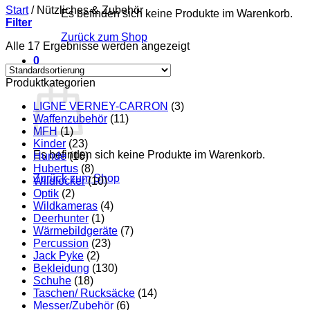
Start
/
Nützliches & Zubehör
Es befinden sich keine Produkte im Warenkorb.
Filter
Zurück zum Shop
Alle 17 Ergebnisse werden angezeigt
0
Warenkorb
Produktkategorien
LIGNE VERNEY-CARRON
(3)
Waffenzubehör
(11)
MFH
(1)
Kinder
(23)
Es befinden sich keine Produkte im Warenkorb.
Hunde
(16)
Hubertus
(8)
Zurück zum Shop
Wildlocker
(10)
Optik
(2)
Wildkameras
(4)
Deerhunter
(1)
Wärmebildgeräte
(7)
Percussion
(23)
Jack Pyke
(2)
Bekleidung
(130)
Schuhe
(18)
Taschen/ Rucksäcke
(14)
Messer/Zubehör
(6)