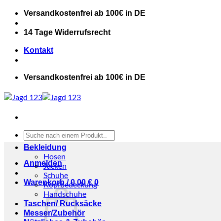
Zum
Versandkostenfrei ab 100€ in DE
Inhalt
springen
14 Tage Widerrufsrecht
Kontakt
Versandkostenfrei ab 100€ in DE
Suchen
nach:
Bekleidung
Hosen
Anmelden
Jacken
Schuhe
Warenkorb /
0,00
€
0
Kopfbedeckung
Handschuhe
Taschen/ Rucksäcke
Messer/Zubehör