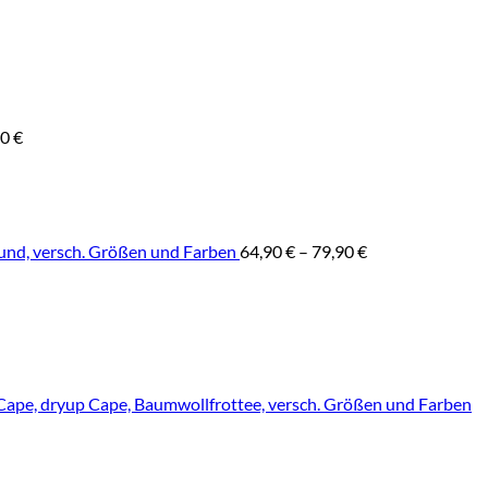
00
€
nd, versch. Größen und Farben
64,90
€
–
79,90
€
ape, dryup Cape, Baumwollfrottee, versch. Größen und Farben