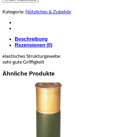
ca.
5
Kategorie:
Nützliches & Zubehör
cm
x
4,5
m,
woodland
Beschreibung
Menge
Rezensionen (0)
elastisches Strukturgewebe
sehr gute Griffigkeit
Ähnliche Produkte