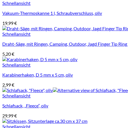
Schnellansicht
Vakuum-Thermoskanne 1 l, Schraubverschluss, oliv
19,99
€
Schnellansicht
Draht-Säge, mit Ringen, Camping, Outdoor, Jagd Finger Tip Ring
5,20
€
Schnellansicht
Karabinerhaken, D 5 mm x 5 cm, oliv
2,99
€
Schnellansicht
Schlafsack, „Fleece“, oliv
29,99
€
Schnellansicht