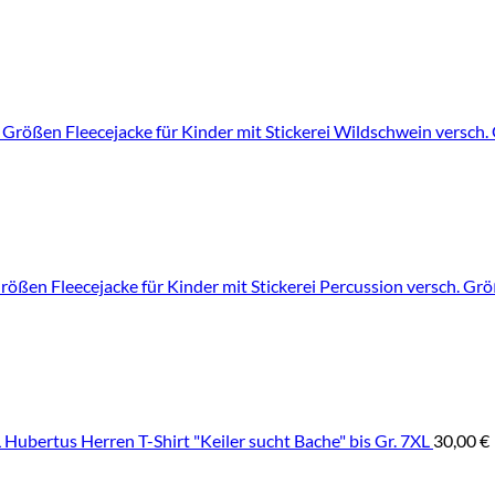
Fleecejacke für Kinder mit Stickerei Wildschwein versch
Fleecejacke für Kinder mit Stickerei Percussion versch. Gr
Hubertus Herren T-Shirt "Keiler sucht Bache" bis Gr. 7XL
30,00
€