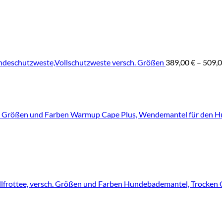
deschutzweste,Vollschutzweste versch. Größen
389,00
€
–
509,
Warmup Cape Plus, Wendemantel für den Hu
Hundebademantel, Trocken C