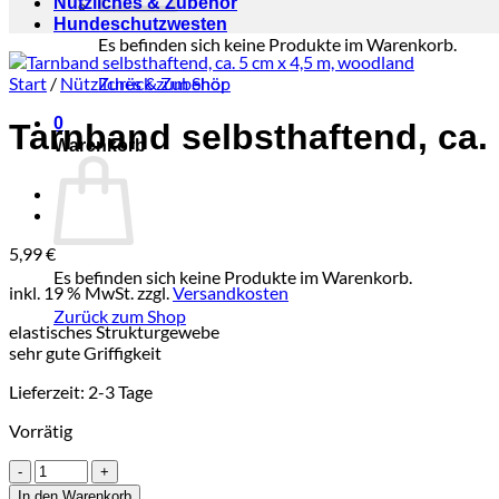
Nützliches & Zubehör
Hundeschutzwesten
Es befinden sich keine Produkte im Warenkorb.
Start
/
Nützliches & Zubehör
Zurück zum Shop
0
Tarnband selbsthaftend, ca.
Warenkorb
5,99
€
Es befinden sich keine Produkte im Warenkorb.
inkl. 19 % MwSt.
zzgl.
Versandkosten
Zurück zum Shop
elastisches Strukturgewebe
sehr gute Griffigkeit
Lieferzeit:
2-3 Tage
Vorrätig
Tarnband
selbsthaftend,
In den Warenkorb