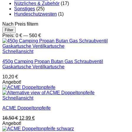
Nützliches & Zubehör
(17)
Sonstiges
(25)
Hundeschutzwesten
(1)
Nach Preis filtern
Min.
Max.
Filter
Preis
Preis
Preis:
0 €
—
560 €
Schnellansicht
450g Camping Propan Butan Gas Schraubventil
Gaskartusche Ventilkartusche
10,20
€
Angebot!
Schnellansicht
ACME Doppeltonpfeife
Ursprünglicher
Aktueller
16,50
€
12,99
€
Preis
Preis
Angebot!
war:
ist: