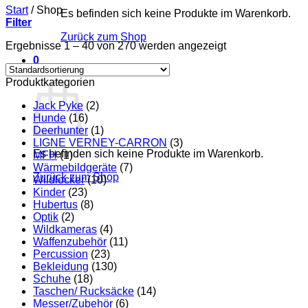
Start
/
Shop
Es befinden sich keine Produkte im Warenkorb.
Filter
Zurück zum Shop
Ergebnisse 1 – 40 von 270 werden angezeigt
0
Warenkorb
Produktkategorien
Jack Pyke
(2)
Hunde
(16)
Deerhunter
(1)
LIGNE VERNEY-CARRON
(3)
Es befinden sich keine Produkte im Warenkorb.
MFH
(1)
Wärmebildgeräte
(7)
Zurück zum Shop
Wildlocker
(10)
Kinder
(23)
Hubertus
(8)
Optik
(2)
Wildkameras
(4)
Waffenzubehör
(11)
Percussion
(23)
Bekleidung
(130)
Schuhe
(18)
Taschen/ Rucksäcke
(14)
Messer/Zubehör
(6)