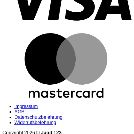
M
Impressum
AGB
Datenschutzbelehrung
Widerrufsbelehrung
Copyright 2026 ©
Jagd 123