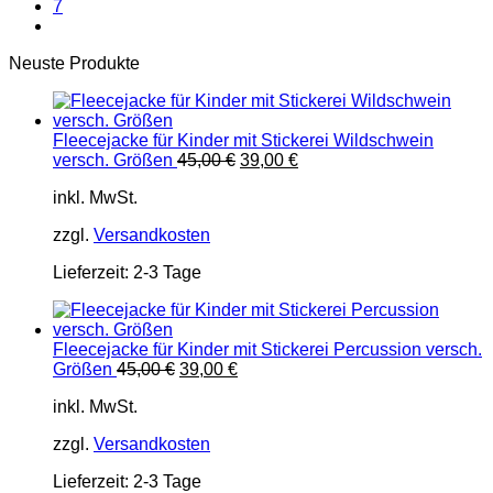
7
Neuste Produkte
Fleecejacke für Kinder mit Stickerei Wildschwein
Ursprünglicher
Aktueller
versch. Größen
45,00
€
39,00
€
Preis
Preis
inkl. MwSt.
war:
ist:
45,00 €
39,00 €.
zzgl.
Versandkosten
Lieferzeit:
2-3 Tage
Fleecejacke für Kinder mit Stickerei Percussion versch.
Ursprünglicher
Aktueller
Größen
45,00
€
39,00
€
Preis
Preis
inkl. MwSt.
war:
ist:
45,00 €
39,00 €.
zzgl.
Versandkosten
Lieferzeit:
2-3 Tage