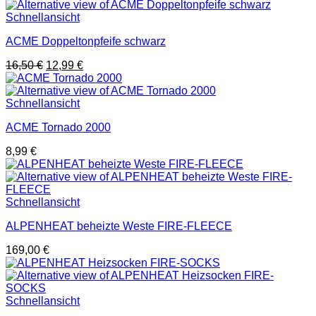
16,50 €
12,99 €.
Schnellansicht
ACME Doppeltonpfeife schwarz
Ursprünglicher
Aktueller
16,50
€
12,99
€
Preis
Preis
war:
ist:
16,50 €
12,99 €.
Schnellansicht
ACME Tornado 2000
8,99
€
Schnellansicht
ALPENHEAT beheizte Weste FIRE-FLEECE
169,00
€
Schnellansicht