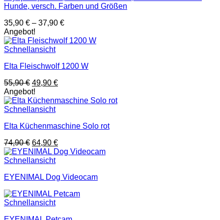
Hunde, versch. Farben und Größen
35,90
€
–
37,90
€
Angebot!
Schnellansicht
Elta Fleischwolf 1200 W
Ursprünglicher
Aktueller
55,90
€
49,90
€
Preis
Preis
Angebot!
war:
ist:
55,90 €
49,90 €.
Schnellansicht
Elta Küchenmaschine Solo rot
Ursprünglicher
Aktueller
74,90
€
64,90
€
Preis
Preis
war:
ist:
Schnellansicht
74,90 €
64,90 €.
EYENIMAL Dog Videocam
Schnellansicht
EYENIMAL Petcam