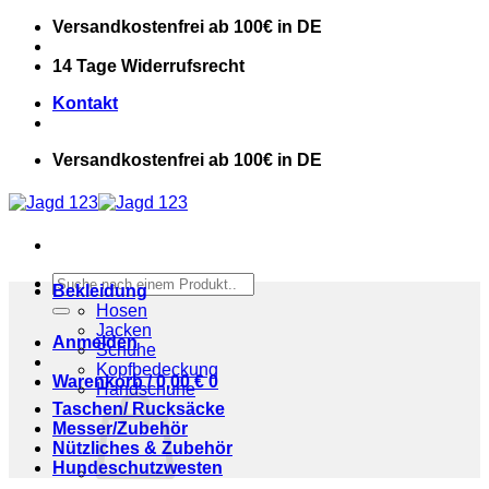
Zum
Versandkostenfrei ab 100€ in DE
Inhalt
springen
14 Tage Widerrufsrecht
Kontakt
Versandkostenfrei ab 100€ in DE
Suchen
Bekleidung
nach:
Hosen
Jacken
Anmelden
Schuhe
Kopfbedeckung
Warenkorb /
0,00
€
0
Handschuhe
Taschen/ Rucksäcke
Messer/Zubehör
Nützliches & Zubehör
Hundeschutzwesten