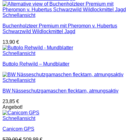
Schnellansicht
Buchenholzteer Premium mit Pheromon v. Hubertus
Schwarzwild Wildlockmittel Jagd
13,90
€
Schnellansicht
Buttolo Rehwild – Mundblatter
Schnellansicht
BW Nässeschutzgamaschen flecktarn, atmungsaktiv
23,85
€
Angebot!
Schnellansicht
Canicom GPS
Ursprünglicher
Aktueller
579,00
€
509,99
€