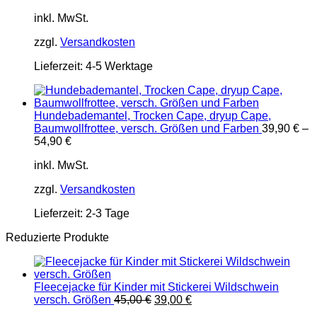
inkl. MwSt.
zzgl.
Versandkosten
Lieferzeit:
4-5 Werktage
Hundebademantel, Trocken Cape, dryup Cape,
Baumwollfrottee, versch. Größen und Farben
39,90
€
–
54,90
€
inkl. MwSt.
zzgl.
Versandkosten
Lieferzeit:
2-3 Tage
Reduzierte Produkte
Fleecejacke für Kinder mit Stickerei Wildschwein
Ursprünglicher
Aktueller
versch. Größen
45,00
€
39,00
€
Preis
Preis