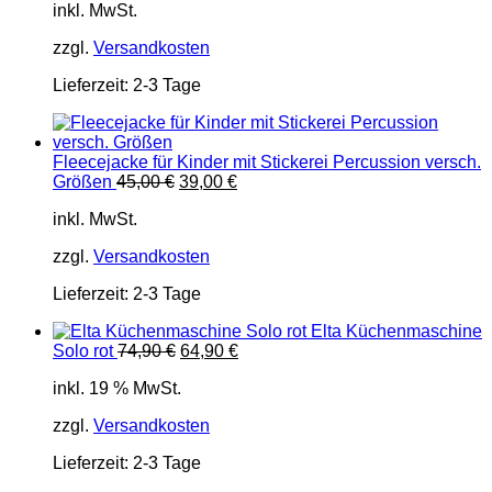
inkl. MwSt.
war:
ist:
45,00 €
39,00 €.
zzgl.
Versandkosten
Lieferzeit:
2-3 Tage
Fleecejacke für Kinder mit Stickerei Percussion versch.
Ursprünglicher
Aktueller
Größen
45,00
€
39,00
€
Preis
Preis
inkl. MwSt.
war:
ist:
45,00 €
39,00 €.
zzgl.
Versandkosten
Lieferzeit:
2-3 Tage
Elta Küchenmaschine
Ursprünglicher
Aktueller
Solo rot
74,90
€
64,90
€
Preis
Preis
inkl. 19 % MwSt.
war:
ist:
74,90 €
64,90 €.
zzgl.
Versandkosten
Lieferzeit:
2-3 Tage