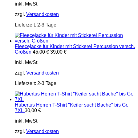
inkl. MwSt.
war:
ist:
45,00 €
39,00 €.
zzgl.
Versandkosten
Lieferzeit:
2-3 Tage
Fleecejacke für Kinder mit Stickerei Percussion versch.
Ursprünglicher
Aktueller
Größen
45,00
€
39,00
€
Preis
Preis
inkl. MwSt.
war:
ist:
45,00 €
39,00 €.
zzgl.
Versandkosten
Lieferzeit:
2-3 Tage
Hubertus Herren T-Shirt "Keiler sucht Bache" bis Gr.
7XL
30,00
€
inkl. MwSt.
zzgl.
Versandkosten