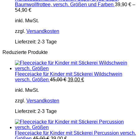
Baumwollfrottee, versch. Größen und Farben
39,90
€
–
54,90
€
inkl. MwSt.
zzgl.
Versandkosten
Lieferzeit:
2-3 Tage
Reduzierte Produkte
Fleecejacke für Kinder mit Stickerei Wildschwein
Ursprünglicher
Aktueller
versch. Größen
45,00
€
39,00
€
Preis
Preis
inkl. MwSt.
war:
ist:
45,00 €
39,00 €.
zzgl.
Versandkosten
Lieferzeit:
2-3 Tage
Fleecejacke für Kinder mit Stickerei Percussion versch.
Ursprünglicher
Aktueller
Größen
45,00
€
39,00
€