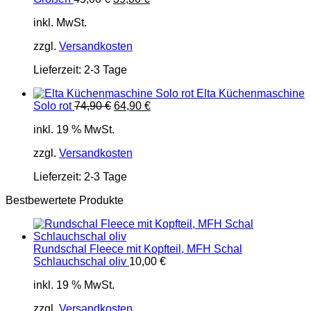
Preis
Preis
inkl. MwSt.
war:
ist:
45,00 €
39,00 €.
zzgl.
Versandkosten
Lieferzeit:
2-3 Tage
Elta Küchenmaschine
Ursprünglicher
Aktueller
Solo rot
74,90
€
64,90
€
Preis
Preis
inkl. 19 % MwSt.
war:
ist:
74,90 €
64,90 €.
zzgl.
Versandkosten
Lieferzeit:
2-3 Tage
Bestbewertete Produkte
Rundschal Fleece mit Kopfteil, MFH Schal
Schlauchschal oliv
10,00
€
inkl. 19 % MwSt.
zzgl.
Versandkosten