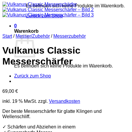
Es befinden sich keine Produkte im Warenkorb.
Zurück zum Shop
0
Warenkorb
Start
/
Messer/Zubehör
/
Messerzubehör
Vulkanus Classic
Messerschärfer
Es befinden sich keine Produkte im Warenkorb.
Zurück zum Shop
69,00
€
inkl. 19 % MwSt.
zzgl.
Versandkosten
Der beste Messerschärfer für glatte Klingen und
Wellenschliff.
✓ Schärfen und Abziehen in einem