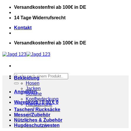
Zum
Versandkostenfrei ab 100€ in DE
Inhalt
springen
14 Tage Widerrufsrecht
Kontakt
Versandkostenfrei ab 100€ in DE
Suchen
Bekleidung
nach:
Hosen
Jacken
Anmelden
Schuhe
Kopfbedeckung
Warenkorb /
0,00
€
0
Handschuhe
Taschen/ Rucksäcke
Messer/Zubehör
Nützliches & Zubehör
Hundeschutzwesten