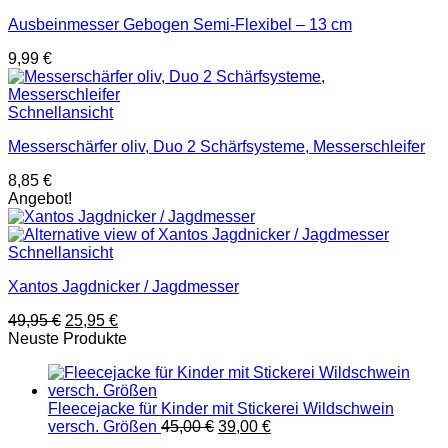
Ausbeinmesser Gebogen Semi-Flexibel – 13 cm
9,99
€
Schnellansicht
Messerschärfer oliv, Duo 2 Schärfsysteme, Messerschleifer
8,85
€
Angebot!
Schnellansicht
Xantos Jagdnicker / Jagdmesser
Ursprünglicher
Aktueller
49,95
€
25,95
€
Preis
Preis
Neuste Produkte
war:
ist:
49,95 €
25,95 €.
Fleecejacke für Kinder mit Stickerei Wildschwein
Ursprünglicher
Aktueller
versch. Größen
45,00
€
39,00
€
Preis
Preis