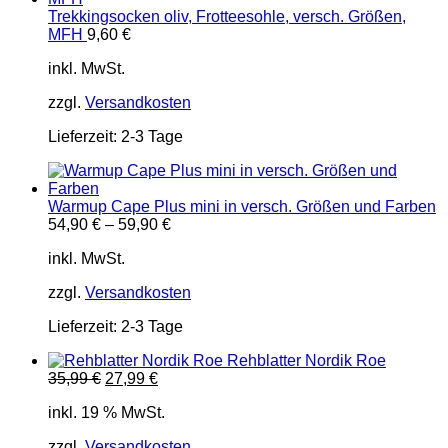
Trekkingsocken oliv, Frotteesohle, versch. Größen,
MFH
9,60
€
inkl. MwSt.
zzgl.
Versandkosten
Lieferzeit:
2-3 Tage
Warmup Cape Plus mini in versch. Größen und Farben
54,90
€
–
59,90
€
inkl. MwSt.
zzgl.
Versandkosten
Lieferzeit:
2-3 Tage
Rehblatter Nordik Roe
Ursprünglicher
Aktueller
35,99
€
27,99
€
Preis
Preis
inkl. 19 % MwSt.
war:
ist:
35,99 €
27,99 €.
zzgl.
Versandkosten