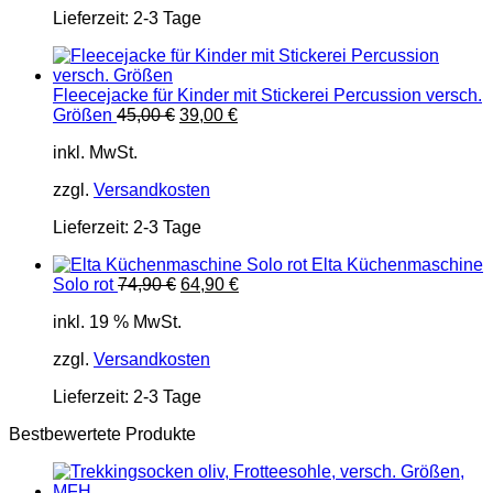
Lieferzeit:
2-3 Tage
Fleecejacke für Kinder mit Stickerei Percussion versch.
Ursprünglicher
Aktueller
Größen
45,00
€
39,00
€
Preis
Preis
inkl. MwSt.
war:
ist:
45,00 €
39,00 €.
zzgl.
Versandkosten
Lieferzeit:
2-3 Tage
Elta Küchenmaschine
Ursprünglicher
Aktueller
Solo rot
74,90
€
64,90
€
Preis
Preis
inkl. 19 % MwSt.
war:
ist:
74,90 €
64,90 €.
zzgl.
Versandkosten
Lieferzeit:
2-3 Tage
Bestbewertete Produkte