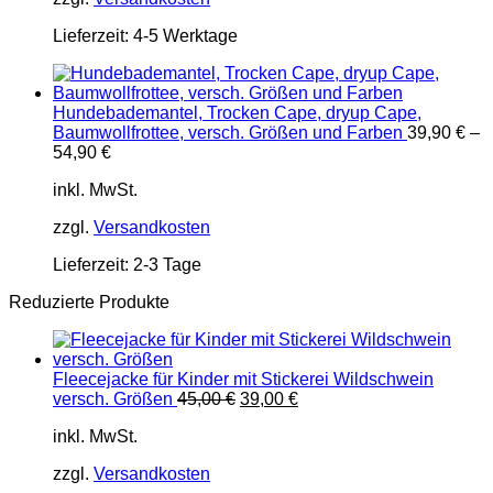
Lieferzeit:
4-5 Werktage
Hundebademantel, Trocken Cape, dryup Cape,
Baumwollfrottee, versch. Größen und Farben
39,90
€
–
54,90
€
inkl. MwSt.
zzgl.
Versandkosten
Lieferzeit:
2-3 Tage
Reduzierte Produkte
Fleecejacke für Kinder mit Stickerei Wildschwein
Ursprünglicher
Aktueller
versch. Größen
45,00
€
39,00
€
Preis
Preis
inkl. MwSt.
war:
ist:
45,00 €
39,00 €.
zzgl.
Versandkosten