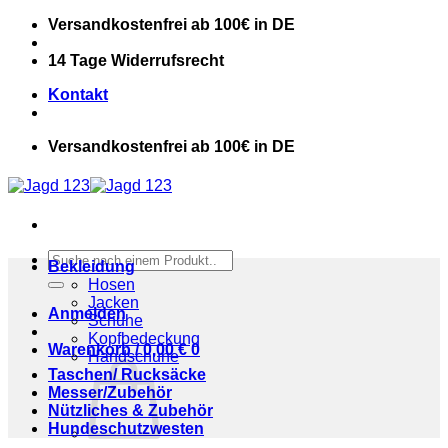
Zum
Versandkostenfrei ab 100€ in DE
Inhalt
springen
14 Tage Widerrufsrecht
Kontakt
Versandkostenfrei ab 100€ in DE
Suchen
Bekleidung
nach:
Hosen
Jacken
Anmelden
Schuhe
Kopfbedeckung
Warenkorb /
0,00
€
0
Handschuhe
Taschen/ Rucksäcke
Messer/Zubehör
Nützliches & Zubehör
Hundeschutzwesten