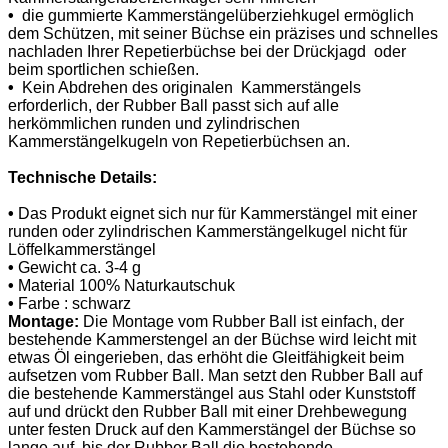
•
die gummierte Kammerstängelüberziehkugel ermöglich
dem Schützen, mit seiner Büchse ein präzises und schnelles
nachladen Ihrer Repetierbüchse bei der Drückjagd oder
beim sportlichen schießen.
•
Kein Abdrehen des originalen Kammerstängels
erforderlich, der Rubber Ball passt sich auf alle
herkömmlichen runden und zylindrischen
Kammerstängelkugeln von Repetierbüchsen an.
Technische Details:
•
Das Produkt eignet sich nur für Kammerstängel mit einer
runden oder zylindrischen Kammerstängelkugel nicht für
Löffelkammerstängel
•
Gewicht ca. 3-4 g
•
Material 100% Naturkautschuk
•
Farbe : schwarz
Montage:
Die Montage vom Rubber Ball ist einfach, der
bestehende Kammerstengel an der Büchse wird leicht mit
etwas Öl eingerieben, das erhöht die Gleitfähigkeit beim
aufsetzen vom Rubber Ball. Man setzt den Rubber Ball auf
die bestehende Kammerstängel aus Stahl oder Kunststoff
auf und drückt den Rubber Ball mit einer Drehbewegung
unter festen Druck auf den Kammerstängel der Büchse so
lange auf, bis der Rubber Ball die bestehende