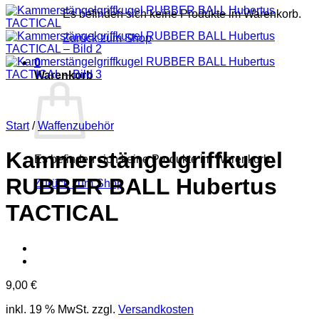
Es befinden sich keine Produkte im Warenkorb.
Zurück zum Shop
0
Warenkorb
Start
/
Waffenzubehör
Kammerstängelgriffkugel
Es befinden sich keine Produkte im Warenkorb.
RUBBER BALL Hubertus
Zurück zum Shop
TACTICAL
9,00
€
inkl. 19 % MwSt.
zzgl.
Versandkosten