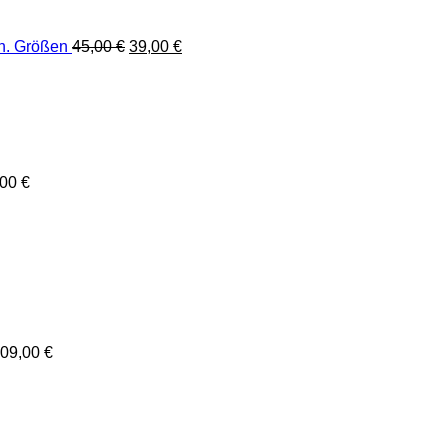
Ursprünglicher
Aktueller
ch. Größen
45,00
€
39,00
€
Preis
Preis
war:
ist:
45,00 €
39,00 €.
,00
€
09,00
€