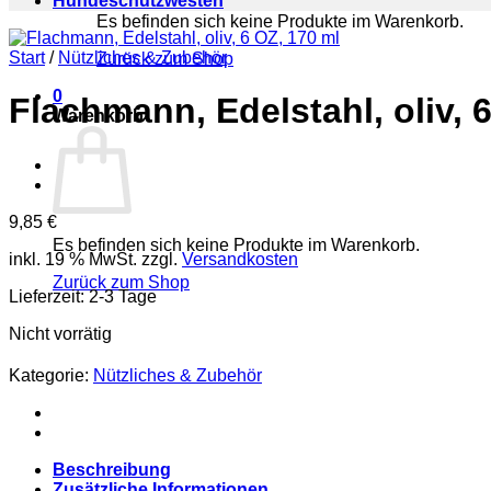
Hundeschutzwesten
Es befinden sich keine Produkte im Warenkorb.
Start
/
Nützliches & Zubehör
Zurück zum Shop
0
Flachmann, Edelstahl, oliv, 
Warenkorb
9,85
€
Es befinden sich keine Produkte im Warenkorb.
inkl. 19 % MwSt.
zzgl.
Versandkosten
Zurück zum Shop
Lieferzeit:
2-3 Tage
Nicht vorrätig
Kategorie:
Nützliches & Zubehör
Beschreibung
Zusätzliche Informationen