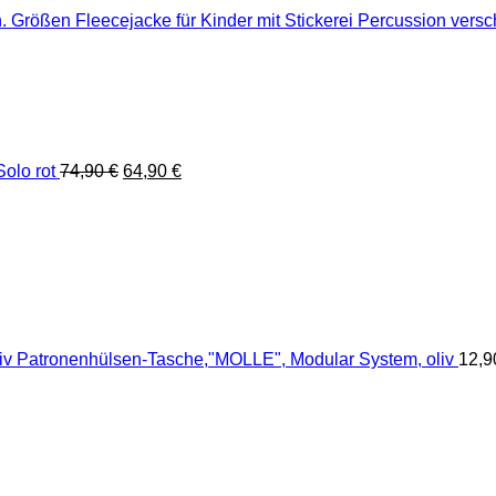
Fleecejacke für Kinder mit Stickerei Percussion vers
Ursprünglicher
Aktueller
olo rot
74,90
€
64,90
€
Preis
Preis
war:
ist:
74,90 €
64,90 €.
Patronenhülsen-Tasche,"MOLLE", Modular System, oliv
12,