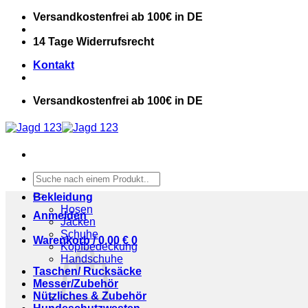
Zum
Versandkostenfrei ab 100€ in DE
Inhalt
springen
14 Tage Widerrufsrecht
Kontakt
Versandkostenfrei ab 100€ in DE
Suchen
nach:
Bekleidung
Hosen
Anmelden
Jacken
Schuhe
Warenkorb /
0,00
€
0
Kopfbedeckung
Handschuhe
Taschen/ Rucksäcke
Messer/Zubehör
Nützliches & Zubehör