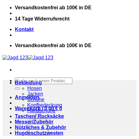
Zum
Versandkostenfrei ab 100€ in DE
Inhalt
springen
14 Tage Widerrufsrecht
Kontakt
Versandkostenfrei ab 100€ in DE
Suchen
Bekleidung
nach:
Hosen
Jacken
Anmelden
Schuhe
Kopfbedeckung
Warenkorb /
0,00
€
0
Handschuhe
Taschen/ Rucksäcke
Messer/Zubehör
Nützliches & Zubehör
Hundeschutzwesten