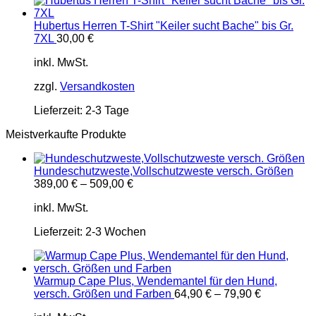
Hubertus Herren T-Shirt "Keiler sucht Bache" bis Gr.
7XL
30,00
€
inkl. MwSt.
zzgl.
Versandkosten
Lieferzeit:
2-3 Tage
Meistverkaufte Produkte
Hundeschutzweste,Vollschutzweste versch. Größen
389,00
€
–
509,00
€
inkl. MwSt.
Lieferzeit:
2-3 Wochen
Warmup Cape Plus, Wendemantel für den Hund,
versch. Größen und Farben
64,90
€
–
79,90
€