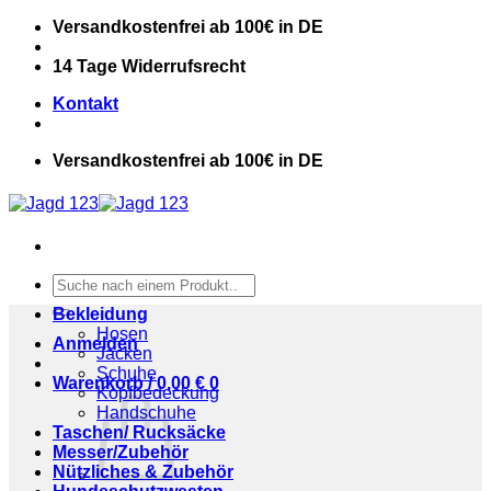
Zum
Versandkostenfrei ab 100€ in DE
Inhalt
springen
14 Tage Widerrufsrecht
Kontakt
Versandkostenfrei ab 100€ in DE
Suchen
nach:
Bekleidung
Hosen
Anmelden
Jacken
Schuhe
Warenkorb /
0,00
€
0
Kopfbedeckung
Handschuhe
Taschen/ Rucksäcke
Messer/Zubehör
Nützliches & Zubehör