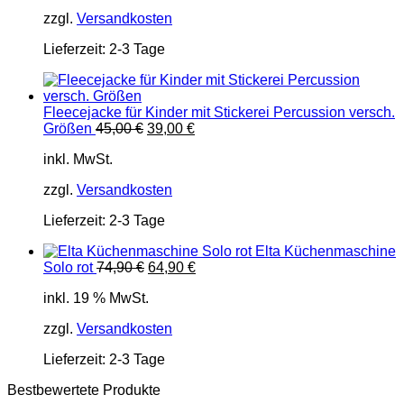
45,00 €
39,00 €.
zzgl.
Versandkosten
Lieferzeit:
2-3 Tage
Fleecejacke für Kinder mit Stickerei Percussion versch.
Ursprünglicher
Aktueller
Größen
45,00
€
39,00
€
Preis
Preis
inkl. MwSt.
war:
ist:
45,00 €
39,00 €.
zzgl.
Versandkosten
Lieferzeit:
2-3 Tage
Elta Küchenmaschine
Ursprünglicher
Aktueller
Solo rot
74,90
€
64,90
€
Preis
Preis
inkl. 19 % MwSt.
war:
ist:
74,90 €
64,90 €.
zzgl.
Versandkosten
Lieferzeit:
2-3 Tage
Bestbewertete Produkte