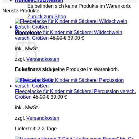
Hundeschutzwesten
Es befinden sich keine Produkte im Warenkorb.
Neuste Produkte
Zurück zum Shop
0
Fleecejacke für Kinder mit Stickerei Wildschwein
Warenkorb
Ursprünglicher
Aktueller
versch. Größen
45,00
€
39,00
€
Preis
Preis
inkl. MwSt.
war:
ist:
45,00 €
39,00 €.
zzgl.
Versandkosten
Es befinden sich keine Produkte im Warenkorb.
Lieferzeit:
2-3 Tage
Zurück zum Shop
Fleecejacke für Kinder mit Stickerei Percussion versch.
Ursprünglicher
Aktueller
Größen
45,00
€
39,00
€
Preis
Preis
inkl. MwSt.
war:
ist:
45,00 €
39,00 €.
zzgl.
Versandkosten
Lieferzeit:
2-3 Tage