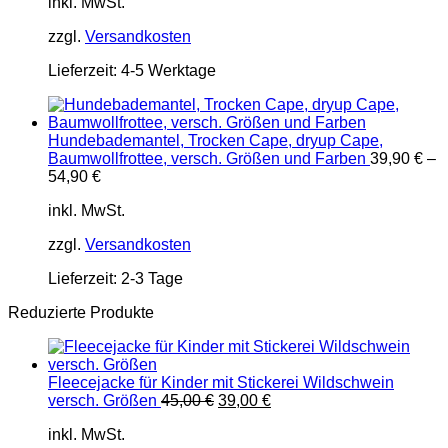
inkl. MwSt.
zzgl.
Versandkosten
Lieferzeit:
4-5 Werktage
Hundebademantel, Trocken Cape, dryup Cape,
Baumwollfrottee, versch. Größen und Farben
39,90
€
–
54,90
€
inkl. MwSt.
zzgl.
Versandkosten
Lieferzeit:
2-3 Tage
Reduzierte Produkte
Fleecejacke für Kinder mit Stickerei Wildschwein
Ursprünglicher
Aktueller
versch. Größen
45,00
€
39,00
€
Preis
Preis
inkl. MwSt.
war:
ist: