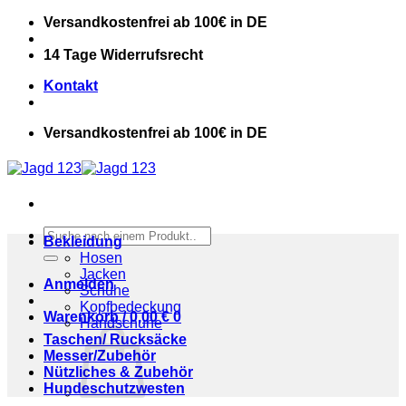
Zum
Versandkostenfrei ab 100€ in DE
Inhalt
springen
14 Tage Widerrufsrecht
Kontakt
Versandkostenfrei ab 100€ in DE
Suchen
Bekleidung
nach:
Hosen
Jacken
Anmelden
Schuhe
Kopfbedeckung
Warenkorb /
0,00
€
0
Handschuhe
Taschen/ Rucksäcke
Messer/Zubehör
Nützliches & Zubehör
Hundeschutzwesten