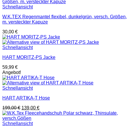
Schnellansicht
W.K.TEX Regenmantel flexibel, dunkelgrün, versch. Größen,
m. versteckter Kapuze
30,00
€
Schnellansicht
HART MORITZ-PS Jacke
59,99
€
Angebot!
Schnellansicht
HART ARTIKA-T Hose
Ursprünglicher
Aktueller
199,00
€
139,00
€
Preis
Preis
war:
ist:
199,00 €
139,00 €.
Schnellansicht