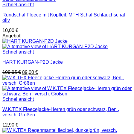
Schnellansicht
Rundschal Fleece mit Kopfteil, MFH Schal Schlauchschal
oliv
10,00
€
Angebot!
Schnellansicht
HART KURGAN-P2D Jacke
Ursprünglicher
Aktueller
109,95
€
89,00
€
Preis
Preis
war:
ist:
109,95 €
89,00 €.
Schnellansicht
W.K.TEX Fleecejacke-Herren grün oder schwarz, Ben ,
versch. Größen
12,90
€