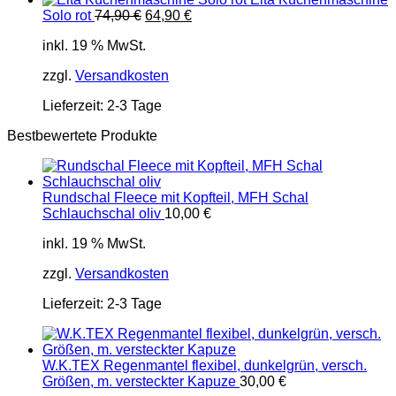
Ursprünglicher
Aktueller
Solo rot
74,90
€
64,90
€
Preis
Preis
inkl. 19 % MwSt.
war:
ist:
74,90 €
64,90 €.
zzgl.
Versandkosten
Lieferzeit:
2-3 Tage
Bestbewertete Produkte
Rundschal Fleece mit Kopfteil, MFH Schal
Schlauchschal oliv
10,00
€
inkl. 19 % MwSt.
zzgl.
Versandkosten
Lieferzeit:
2-3 Tage
W.K.TEX Regenmantel flexibel, dunkelgrün, versch.
Größen, m. versteckter Kapuze
30,00
€