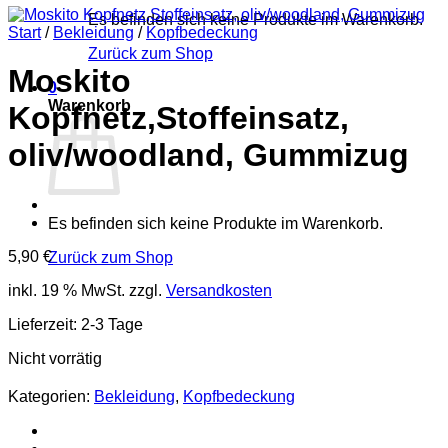
Es befinden sich keine Produkte im Warenkorb.
Start
/
Bekleidung
/
Kopfbedeckung
Zurück zum Shop
Moskito
0
Warenkorb
Kopfnetz,Stoffeinsatz,
oliv/woodland, Gummizug
Es befinden sich keine Produkte im Warenkorb.
5,90
€
Zurück zum Shop
inkl. 19 % MwSt.
zzgl.
Versandkosten
Lieferzeit:
2-3 Tage
Nicht vorrätig
Kategorien:
Bekleidung
,
Kopfbedeckung