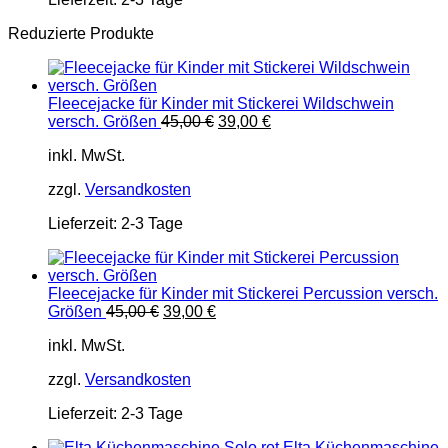
Reduzierte Produkte
Fleecejacke für Kinder mit Stickerei Wildschwein
Ursprünglicher
Aktueller
versch. Größen
45,00
€
39,00
€
Preis
Preis
inkl. MwSt.
war:
ist:
45,00 €
39,00 €.
zzgl.
Versandkosten
Lieferzeit:
2-3 Tage
Fleecejacke für Kinder mit Stickerei Percussion versch.
Ursprünglicher
Aktueller
Größen
45,00
€
39,00
€
Preis
Preis
inkl. MwSt.
war:
ist:
45,00 €
39,00 €.
zzgl.
Versandkosten
Lieferzeit:
2-3 Tage
Elta Küchenmaschine