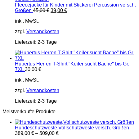
Fleecejacke für Kinder mit Stickerei Percussion versch.
Ursprünglicher
Aktueller
Größen
45,00
€
39,00
€
Preis
Preis
inkl. MwSt.
war:
ist:
45,00 €
39,00 €.
zzgl.
Versandkosten
Lieferzeit:
2-3 Tage
Hubertus Herren T-Shirt "Keiler sucht Bache" bis Gr.
7XL
30,00
€
inkl. MwSt.
zzgl.
Versandkosten
Lieferzeit:
2-3 Tage
Meistverkaufte Produkte
Hundeschutzweste,Vollschutzweste versch. Größen
389,00
€
–
509,00
€