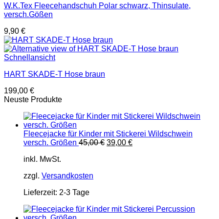
W.K.Tex Fleecehandschuh Polar schwarz, Thinsulate,
versch.Gößen
9,90
€
Schnellansicht
HART SKADE-T Hose braun
199,00
€
Neuste Produkte
Fleecejacke für Kinder mit Stickerei Wildschwein
Ursprünglicher
Aktueller
versch. Größen
45,00
€
39,00
€
Preis
Preis
inkl. MwSt.
war:
ist:
45,00 €
39,00 €.
zzgl.
Versandkosten
Lieferzeit:
2-3 Tage