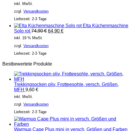
Preis
Preis
inkl. MwSt.
war:
ist:
zzgl.
Versandkosten
45,00 €
39,00 €.
Lieferzeit:
2-3 Tage
Elta Küchenmaschine
Ursprünglicher
Aktueller
Solo rot
74,90
€
64,90
€
Preis
Preis
inkl. 19 % MwSt.
war:
ist:
zzgl.
Versandkosten
74,90 €
64,90 €.
Lieferzeit:
2-3 Tage
Bestbewertete Produkte
Trekkingsocken oliv, Frotteesohle, versch. Größen,
MFH
9,60
€
inkl. MwSt.
zzgl.
Versandkosten
Lieferzeit:
2-3 Tage
Warmup Cape Plus mini in versch. Größen und Farben