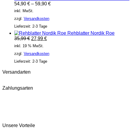
54,90
€
–
59,90
€
inkl. MwSt.
zzgl.
Versandkosten
Lieferzeit:
2-3 Tage
Rehblatter Nordik Roe
Ursprünglicher
Aktueller
35,99
€
27,99
€
Preis
Preis
inkl. 19 % MwSt.
war:
ist:
zzgl.
Versandkosten
35,99 €
27,99 €.
Lieferzeit:
2-3 Tage
Versandarten
Zahlungsarten
Unsere Vorteile