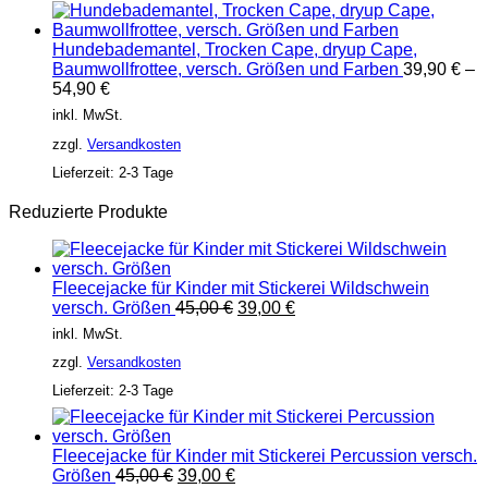
Hundebademantel, Trocken Cape, dryup Cape,
Baumwollfrottee, versch. Größen und Farben
39,90
€
–
54,90
€
inkl. MwSt.
zzgl.
Versandkosten
Lieferzeit:
2-3 Tage
Reduzierte Produkte
Fleecejacke für Kinder mit Stickerei Wildschwein
Ursprünglicher
Aktueller
versch. Größen
45,00
€
39,00
€
Preis
Preis
inkl. MwSt.
war:
ist:
zzgl.
Versandkosten
45,00 €
39,00 €.
Lieferzeit:
2-3 Tage
Fleecejacke für Kinder mit Stickerei Percussion versch.
Ursprünglicher
Aktueller
Größen
45,00
€
39,00
€