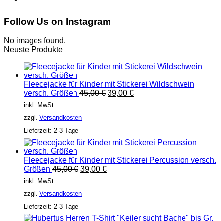
Follow Us on Instagram
No images found.
Neuste Produkte
Fleecejacke für Kinder mit Stickerei Wildschwein
Ursprünglicher
Aktueller
versch. Größen
45,00
€
39,00
€
Preis
Preis
inkl. MwSt.
war:
ist:
zzgl.
Versandkosten
45,00 €
39,00 €.
Lieferzeit:
2-3 Tage
Fleecejacke für Kinder mit Stickerei Percussion versch.
Ursprünglicher
Aktueller
Größen
45,00
€
39,00
€
Preis
Preis
inkl. MwSt.
war:
ist:
zzgl.
Versandkosten
45,00 €
39,00 €.
Lieferzeit:
2-3 Tage