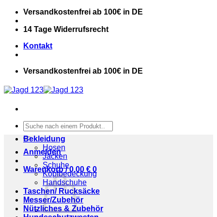
Zum
Versandkostenfrei ab 100€ in DE
Inhalt
springen
14 Tage Widerrufsrecht
Kontakt
Versandkostenfrei ab 100€ in DE
Suchen
nach:
Bekleidung
Hosen
Anmelden
Jacken
Schuhe
Warenkorb /
0,00
€
0
Kopfbedeckung
Handschuhe
Taschen/ Rucksäcke
Messer/Zubehör
Nützliches & Zubehör